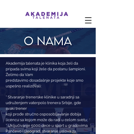
o nama
Akademija talenata je klinika koja želi da
pripada svima koji žele da postanu šampioni.
Želimo da Vam
predstavimo dosadašnje projekte koje smo
uspešno realizovali:
* Stvaranje trenerske klinike u saradnji sa
udruženjem vaterpolo trenera Srbije, gde
svaki trener
koji prođe stručno osposobljavanje dobija
licencu sa kojom može da radi u celom svetu;
* Uključivanje 5000 dece u sport u gradovima
Pančevo i Beograd, stvaranje uslova za