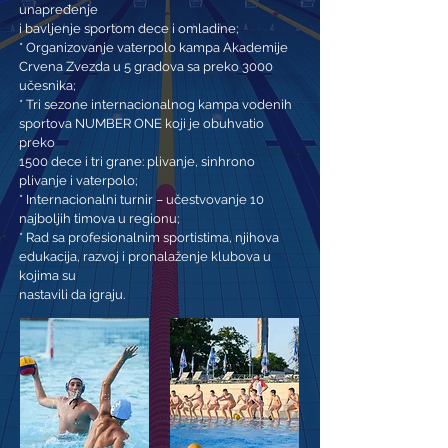
unapređenje
i bavljenje sportom dece i omladine;
* Organizovanje vaterpolo kampa Akademije
Crvena Zvezda u 5 gradova sa preko 3000
učesnika;
* Tri sezone internacionalnog kampa vodenih
sportova NUMBER ONE koji je obuhvatio
preko
1500 dece i tri grane: plivanje, sinhrono
plivanje i vaterpolo;
* Internacionalni turnir – učestvovanje 10
najboljih timova u regionu;
* Rad sa profesionalnim sportistima, njihova
edukacija, razvoj i pronalaženje klubova u
kojima su
nastavili da igraju.